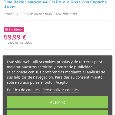
Tina Recien Nacido 44 Cm Pelele Rosa Con Capucha
44 cm
Marca:
LLORENS
Código de barras: 8426265844869
Sin Stock
59,99 €
Impuestos incluidos
Este sitio web utiliza cookies propias y de terceros para
Estoy de acuerdo con la
política de privacidad
de esta web
mejorar nuestros servicios y mostrarle publicidad
relacionada con sus preferencias mediante el análisis de
sus hábitos de navegación. Para dar su consentimiento
sobre su uso pulse el botón Acepto.
Política de cookies
Personalizar cookies
ACEPTO
Descripción
Detalles del producto