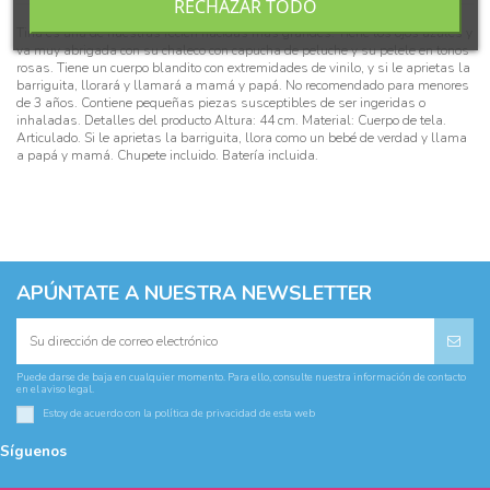
RECHAZAR TODO
Tina es una de nuestras recién nacidas más grandes. Tiene los ojos azules y
va muy abrigada con su chaleco con capucha de peluche y su pelele en tonos
rosas. Tiene un cuerpo blandito con extremidades de vinilo, y si le aprietas la
barriguita, llorará y llamará a mamá y papá. No recomendado para menores
de 3 años. Contiene pequeñas piezas susceptibles de ser ingeridas o
inhaladas. Detalles del producto Altura: 44 cm. Material: Cuerpo de tela.
Articulado. Si le aprietas la barriguita, llora como un bebé de verdad y llama
a papá y mamá. Chupete incluido. Batería incluida.
APÚNTATE A NUESTRA NEWSLETTER
Puede darse de baja en cualquier momento. Para ello, consulte nuestra información de contacto
en el aviso legal.
Estoy de acuerdo con la
política de privacidad
de esta web
Síguenos