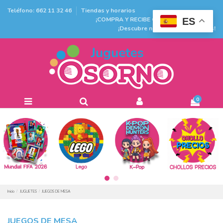
Teléfono: 662 11 32 46
Tiendas y horarios
¡COMPRA Y RECIBE GRATIS EN TIENDA!
ES
¡Descubre nuestras promociones!
0
Inicio
JUGUETES
JUEGOS DE MESA
JUEGOS DE MESA