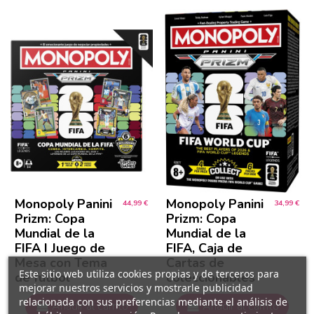
Monopoly Panini
Monopoly Panini
44,99 €
34,99 €
Prizm: Copa
Prizm: Copa
Mundial de la
Mundial de la
FIFA I Juego de
FIFA, Caja de
Mesa con Tema
Cartas de
Este sitio web utiliza cookies propias y de terceros para
de fútbol
coleccionables
mejorar nuestros servicios y mostrarle publicidad
relacionada con sus preferencias mediante el análisis de
Añadir al carrito
Añadir al carrito