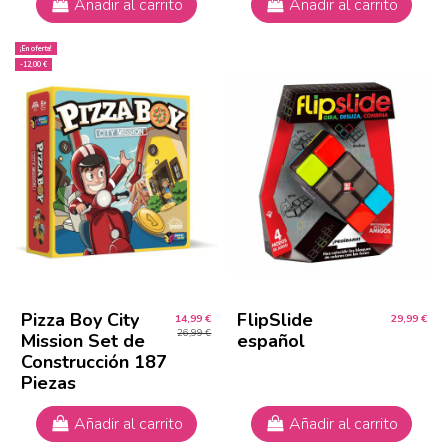
Añadir al carrito
Añadir al carrito
¡En oferta!
-12,00 €
Pizza Boy City
FlipSlide
14,99 €
29,99 €
26,99 €
Mission Set de
español
Construcción 187
Piezas
Añadir al carrito
Añadir al carrito