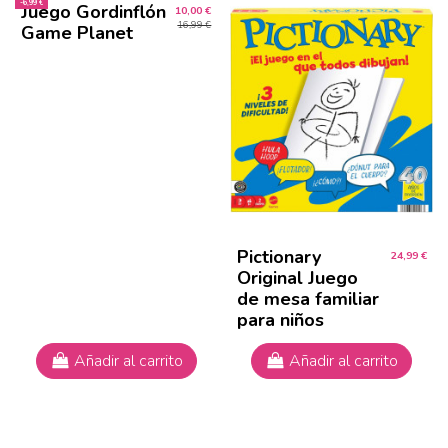
-6,99 €
Juego Gordinflón
10,00 €
16,99 €
Game Planet
Pictionary
24,99 €
Original Juego
de mesa familiar
para niños
Añadir al carrito
Añadir al carrito