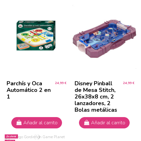
Parchís y Oca
Disney Pinball
24,99 €
24,99 €
Automático 2 en
de Mesa Stitch,
1
26x38x8 cm, 2
lanzadores, 2
Bolas metálicas
Añadir al carrito
Añadir al carrito
¡En oferta!