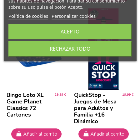
sus hábitos de navegación. Para dar su consentimiento
sobre su uso pulse el botón Acepto.
Política de cookies
Personalizar cookies
ACEPTO
RECHAZAR TODO
Bingo Loto XL
QuickStop -
29,99 €
19,99 €
Game Planet
Juegos de Mesa
Classics 72
para Adultos y
Cartones
Familia +16 -
Dinámico
Añadir al carrito
Añadir al carrito