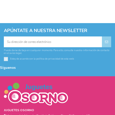
APÚNTATE A NUESTRA NEWSLETTER
Puede darse de baja en cualquier momento. Para ello, consulte nuestra información de contacto
en el aviso legal.
Estoy de acuerdo con la
política de privacidad
de esta web
Síguenos
JUGUETES OSORNO