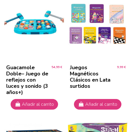
Guacamole
Juegos
54,99 €
9,99 €
Doble– Juego de
Magnéticos
reflejos con
Clásicos en Lata
luces y sonido (3
surtidos
años+)
Añadir al carrito
Añadir al carrito