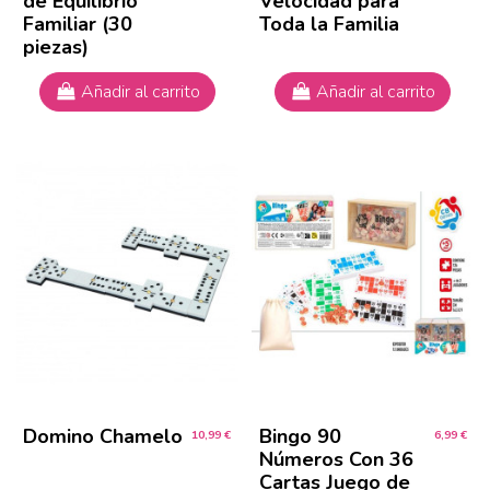
de Equilibrio
Velocidad para
Familiar (30
Toda la Familia
piezas)
Añadir al carrito
Añadir al carrito
Domino Chamelo
Bingo 90
10,99 €
6,99 €
Números Con 36
Cartas Juego de