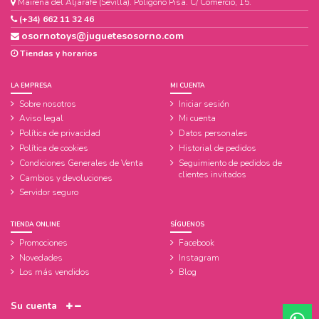
Mairena del Aljarafe (Sevilla). Polígono Pisa. C/ Comercio, 15.
(+34) 662 11 32 46
osornotoys@juguetesosorno.com
Tiendas y horarios
LA EMPRESA
MI CUENTA
Sobre nosotros
Iniciar sesión
Aviso legal
Mi cuenta
Política de privacidad
Datos personales
Política de cookies
Historial de pedidos
Condiciones Generales de Venta
Seguimiento de pedidos de
clientes invitados
Cambios y devoluciones
Servidor seguro
TIENDA ONLINE
SÍGUENOS
Promociones
Facebook
Novedades
Instagram
Los más vendidos
Blog
Su cuenta