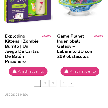
Exploding
Game Planet
24,99 €
24,99 €
Kittens | Zombie
Ingenioball
Burrito | Un
Galaxy –
Juego De Cartas
Laberinto 3D con
De Balón
299 obstáculos
Prisionero
Añadir al carrito
Añadir al carrito
1
2
3
…
6
JUEGOS DE MESA