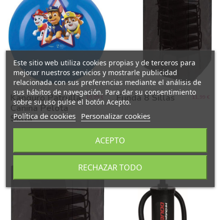
Este sitio web utiliza cookies propias y de terceros para
mejorar nuestros servicios y mostrarle publicidad
relacionada con sus preferencias mediante el análisis de
sus hábitos de navegación. Para dar su consentimiento
Kanguro Patrulla
Funda 8 Sillas
10,99 €
11,99 €
sobre su uso pulse el botón Acepto.
Canina Pelota
Política de cookies
Personalizar cookies
Salta
Añadir al carrito
Añadir al carrito
ACEPTO
RECHAZAR TODO