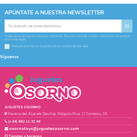
APÚNTATE A NUESTRA NEWSLETTER
Puede darse de baja en cualquier momento. Para ello, consulte nuestra información de contacto
en el aviso legal.
Estoy de acuerdo con la
política de privacidad
de esta web
Síguenos
JUGUETES OSORNO
Mairena del Aljarafe (Sevilla). Polígono Pisa. C/ Comercio, 15.
(+34) 662 11 32 46
osornotoys@juguetesosorno.com
Tiendas y horarios