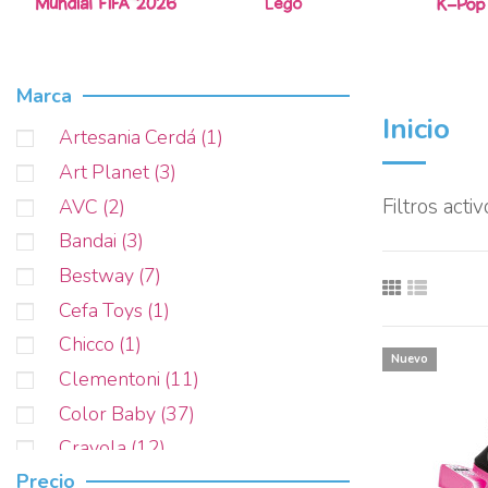
Marca
Inicio
Artesania Cerdá
(1)
Art Planet
(3)
AVC
(2)
Filtros acti
Bandai
(3)
Bestway
(7)
Cefa Toys
(1)
Chicco
(1)
Nuevo
Clementoni
(11)
Color Baby
(37)
Crayola
(12)
Precio
CREACIONES LLOPIS
(15)