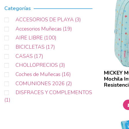
Maderas
(2)
Categorías
Mattel
(1)
ACCESORIOS DE PLAYA
(3)
Molto
(12)
Accesorios Muñecas
(19)
Moose Toys
(3)
AIRE LIBRE
(100)
Motor Planet
(1)
BICICLETAS
(17)
Muñecas Antonio Juan
(1)
CASAS
(17)
Muñecas Arias
(20)
CHOLLOPRECIOS
(3)
Peppa Pig
(1)
MICKEY M
Coches de Muñecas
(16)
Mochila In
PequeBB
(8)
COMUNIONES 2026
(2)
Resistenc
Perletti España
(11)
DISFRACES Y COMPLEMENTOS
Planet Pets
(1)
(1)
Role Planet
(3)
DROPSHIPPING
(19)
RosaToys
(1)
Exclusivo Osorno
(2)
Rubies
(1)
FIGURAS DE ACCIÓN
(1)