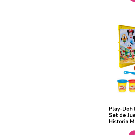
PRIMERA INFANCIA
(35)
PUZZLES
(2)
Puzzles Infantiles
(14)
TOBOGANES
(8)
TRICICLOS Y CORREPASILLOS
(1)
VEHICULO DE BATERIA Y
PEDALES
(4)
VEHÍCULOS Y RADIO CONTROL
(16)
Play-Doh D
Set de Ju
Historia M