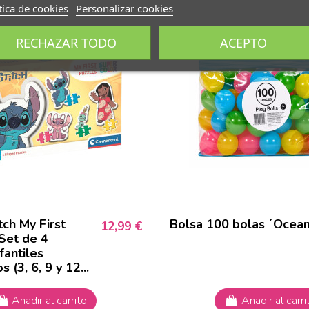
tica de cookies
Personalizar cookies
RECHAZAR TODO
ACEPTO
tch My First
Bolsa 100 bolas ´Ocean
12,99 €
 Set de 4
fantiles
 (3, 6, 9 y 12...
Añadir al carrito
Añadir al carri