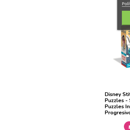
Polí
Mascotas Reborn
(1)
MATERIAL ESCOLAR Y
PAPELERIA
(27)
MINI MUNDOS Y
COLECCIONABLES
(8)
MUNDO MUÑECAS
(7)
Muñecas
(13)
OFERTA SEMANAL
(3)
PARAGUAS
(11)
PATINES MONOPATINES
(9)
Disney Sti
PELUCHES
(6)
Puzzles -
Puzzles In
PISCINAS E HINCHABLES
Progresivos
(26)
PRECIOS ESTELARES
(1)