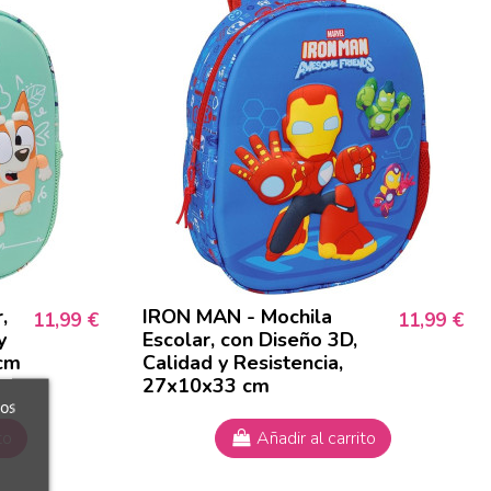
,
IRON MAN - Mochila
11,99 €
11,99 €
y
Escolar, con Diseño 3D,
 cm
Calidad y Resistencia,
27x10x33 cm
ros
to
Añadir al carrito