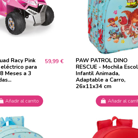
uad Racy Pink
PAW PATROL DINO
59,99 €
eléctrico para
RESCUE - Mochila Escol
18 Meses a 3
Infantil Animada,
as...
Adaptable a Carro,
26x11x34 cm
Añadir al carrito
Añadir al carri