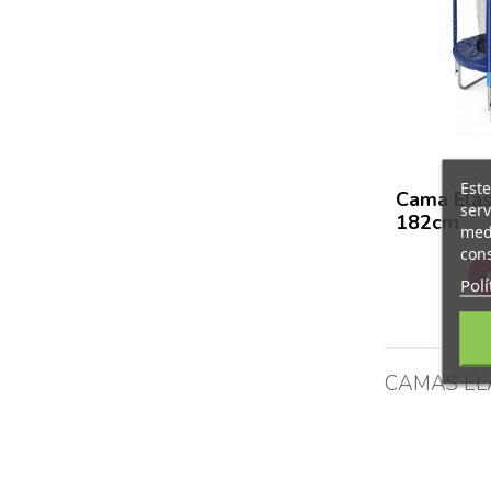
Este
Cama Elás
serv
182cm
medi
cons
Polí
CAMAS EL