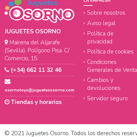
LA EMPRESA
Sobre nosotros
Aviso legal
JUGUETES OSORNO
Política de
privacidad
Mairena del Aljarafe
(Sevilla). Polígono Pisa. C/
Política de cookies
Comercio, 15.
Condiciones
Generales de Venta
(+34) 662 11 32 46
Cambios y
devoluciones
osornotoys@juguetesosorno.com
Servidor seguro
Tiendas y horarios
© 2021 Juguetes Osorno. Todos los derechos reser