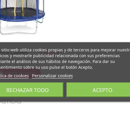
 sitio web utiliza cookies propias y de terceros para mejorar nuest
tica Combo
179,99 €
icios y mostrarle publicidad relacionada con sus preferencias
ante el análisis de sus hábitos de navegación. Para dar su
entimiento sobre su uso pulse el botón Acepto.
Añadir al carrito
tica de cookies
Personalizar cookies
RECHAZAR TODO
ACEPTO
ÁSTICAS