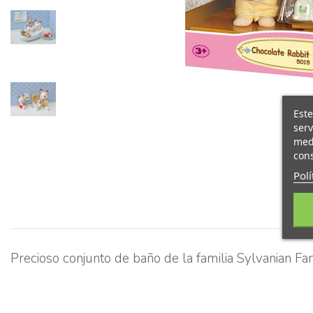
Este
serv
medi
cons
Polí
Precioso conjunto de baño de la familia Sylvanian Fam