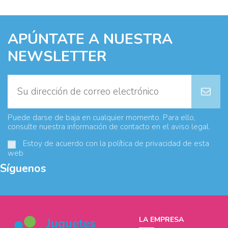
APÚNTATE A NUESTRA
NEWSLETTER
Puede darse de baja en cualquier momento. Para ello,
consulte nuestra información de contacto en el aviso legal.
Estoy de acuerdo con la
política de privacidad
de esta
web
Síguenos
LA EMPRESA