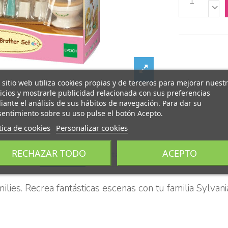
 sitio web utiliza cookies propias y de terceros para mejorar nuest
icios y mostrarle publicidad relacionada con sus preferencias
ante el análisis de sus hábitos de navegación. Para dar su
entimiento sobre su uso pulse el botón Acepto.
tica de cookies
Personalizar cookies
RECHAZAR TODO
ACEPTO
Descripción
Detalles del producto
ilies. Recrea fantásticas escenas con tu familia Sylvani