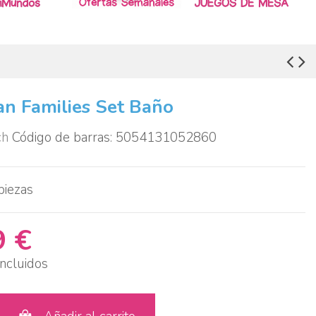
an Families Set Baño
ch
Código de barras: 5054131052860
piezas
9 €
ncluidos