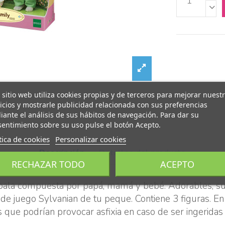
 sitio web utiliza cookies propias y de terceros para mejorar nuest
icios y mostrarle publicidad relacionada con sus preferencias
ante el análisis de sus hábitos de navegación. Para dar su
entimiento sobre su uso pulse el botón Acepto.
tica de cookies
Personalizar cookies
Descripción
Detalles del producto
RECHAZAR TODO
ACEPTO
 koala compuesta por papá, mamá y bebé. Adorables, sua
 juego Sylvanian de tu peque. Contiene 3 figuras. En 
ue podrían provocar asfixia en caso de ser ingeridas p