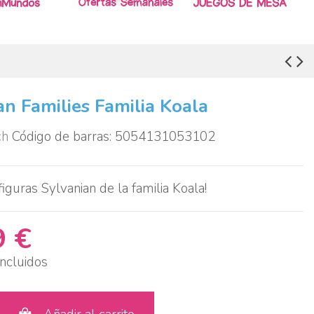
an Families Familia Koala
ch
Código de barras: 5054131053102
figuras Sylvanian de la familia Koala!
9 €
ncluidos