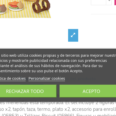
 sitio web utiliza cookies propias y de terceros para mejorar nuest
icios y mostrarle publicidad relacionada con sus preferencias
ante el análisis de sus hábitos de navegación. Para dar su
entimiento sobre su uso pulse el botón Acepto.
tica de cookies
Personalizar cookies
Descripción
Detalles del producto
RECHAZAR TODO
ACEPTO
ces a Theo y Molly? ¡Son los hermanos de la Familia Bi
es meriendas esta temporada. El set incluye 2 figuras d
o x2, tapón, taza, termo, plato x2, accesorio para enrol
t (05853) y Trillizos Biscuit (05866). Figuras y mobil