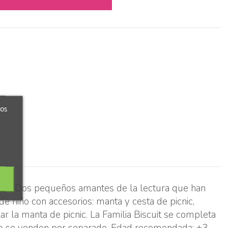
ros
scuit! Dos pequeños amantes de la lectura que han
e niño con accesorios: manta y cesta de picnic,
lar la manta de picnic. La Familia Biscuit se completa
iario se venden por separado. Edad recomendada: +3