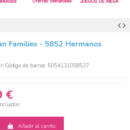
an Families - 5852 Hermanos
ch
Código de barras: 5054131058527
9 €
ncluidos
Añadir al carrito