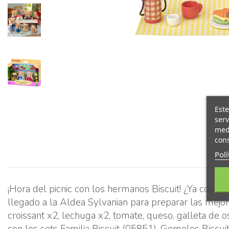
Este
serv
medi
cons
Polí
¡Hora del picnic con los hermanos Biscuit! ¿Ya cono
llegado a la Aldea Sylvanian para preparar las mejor
croissant x2, lechuga x2, tomate, queso, galleta de os
con los sets Familia Biscuit (05851), Gemelos Biscui