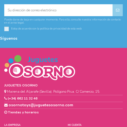
Puede darse de baja en cualquier momento. Para ello, consulte nuestra información de contacto
en el aviso legal.
Estoy de acuerdo con la
política de privacidad
de esta web
Síguenos
JUGUETES OSORNO
Mairena del Aljarafe (Sevilla). Polígono Pisa. C/ Comercio, 15.
(+34) 662 11 32 46
osornotoys@juguetesosorno.com
Tiendas y horarios
LA EMPRESA
MI CUENTA