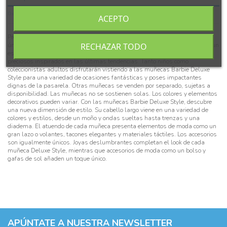
Detalles del producto
ACEPTO
Presentamos las muñecas Barbie Deluxe Style, que cautivan con sus looks
RECHAZAR TODO
únicos y a la moda. Cada muñeca de esta línea luce espectacular y exhibe un
estilo fantástico lleno de telas fascinantes, estilos modernos y accesorios
preciosos inspirados en las últimas tendencias. Tanto niños como
coleccionistas adultos disfrutarán vistiendo a las muñecas Barbie Deluxe
Style para una variedad de ocasiones fantásticas y poses impactantes
dignas de la pasarela. Otras muñecas se venden por separado, sujetas a
disponibilidad. Las muñecas no se sostienen solas. Los colores y elementos
decorativos pueden variar. Con las muñecas Barbie Deluxe Style, descubre
una nueva dimensión de estilo. Su cabello largo viene en una variedad de
colores y estilos, desde un moño y ondas sueltas hasta trenzas y una
diadema. El atuendo de cada muñeca presenta elementos de moda como un
gran lazo o volantes, tacones elegantes y materiales táctiles. Los accesorios
son igualmente únicos. Joyas deslumbrantes completan el look de cada
muñeca Deluxe Style, mientras que accesorios de moda como un bolso y
gafas de sol añaden un toque único.
APÚNTATE A NUESTRA NEWSLETTER