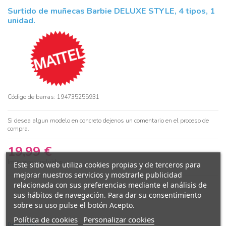
Surtido de muñecas Barbie DELUXE STYLE, 4 tipos, 1
unidad.
Código de barras: 194735255931
Si desea algun modelo en concreto dejenos un comentario en el proceso de
compra.
19,99 €
Impuestos incluidos
Este sitio web utiliza cookies propias y de terceros para
mejorar nuestros servicios y mostrarle publicidad
relacionada con sus preferencias mediante el análisis de
sus hábitos de navegación. Para dar su consentimiento
sobre su uso pulse el botón Acepto.
Política de cookies
Personalizar cookies
Descripción