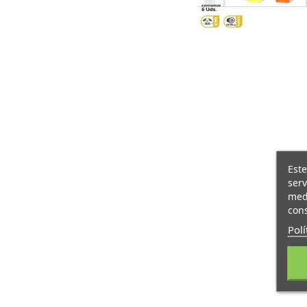
Este
serv
medi
cons
Polí