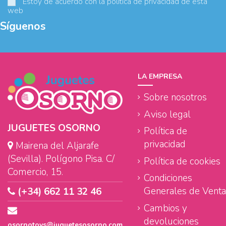
Estoy de acuerdo con la
política de privacidad
de esta
web
Síguenos
LA EMPRESA
Sobre nosotros
Aviso legal
JUGUETES OSORNO
Política de
privacidad
Mairena del Aljarafe
(Sevilla). Polígono Pisa. C/
Política de cookies
Comercio, 15.
Condiciones
Generales de Venta
(+34) 662 11 32 46
Cambios y
devoluciones
osornotoys@juguetesosorno.com