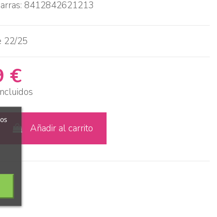
barras: 8412842621213
e 22/25
9 €
ncluidos
ros
Añadir al carrito