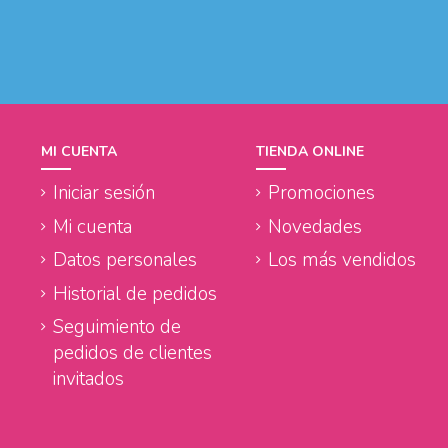
MI CUENTA
TIENDA ONLINE
Iniciar sesión
Promociones
Mi cuenta
Novedades
Datos personales
Los más vendidos
Historial de pedidos
Seguimiento de
pedidos de clientes
invitados