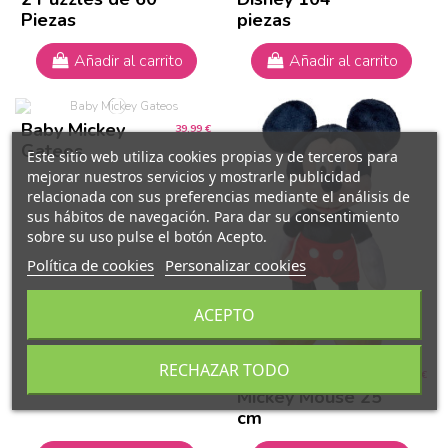
Piezas
piezas
Añadir al carrito
Añadir al carrito
Baby Mickey
39,99 €
Gateos
Este sitio web utiliza cookies propias y de terceros para
mejorar nuestros servicios y mostrarle publicidad
relacionada con sus preferencias mediante el análisis de
sus hábitos de navegación. Para dar su consentimiento
sobre su uso pulse el botón Acepto.
Política de cookies
Personalizar cookies
ACEPTO
RECHAZAR TODO
Peluche Disney
19,99 €
Mickey Mouse 25
cm