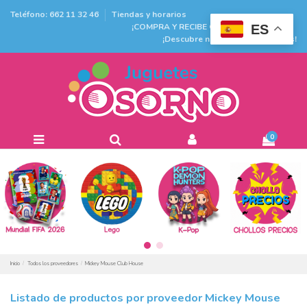
Teléfono: 662 11 32 46
Tiendas y horarios
¡COMPRA Y RECIBE GRATIS EN TIENDA!
ES
¡Descubre nuestras promociones!
0
Inicio
Todos los proveedores
Mickey Mouse Club House
Listado de productos por proveedor Mickey Mouse