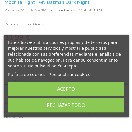
Mochila Fight FAN Batman Dark Night.
Marca:
K-RACTER-MANIA
Código de barras: 8445118035056
Medidas: 31cm x 44cm x 18cm
31,99 €
Este sitio web utiliza cookies propias y de terceros para
Impuestos incluidos
mejorar nuestros servicios y mostrarle publicidad
relacionada con sus preferencias mediante el análisis de
sus hábitos de navegación. Para dar su consentimiento
sobre su uso pulse el botón Acepto.
Política de cookies
Personalizar cookies
Descripción
ACEPTO
Detalles del producto
Batman. Mochila urbana ligera con un único compartimento y dos bolsillos
RECHAZAR TODO
frontales. Correas acolchadas ajustables, dos bolsillos laterales de malla y
cinta trasera adaptable a trolley. Interior con bolsillo para dispositivos
electrónicos.