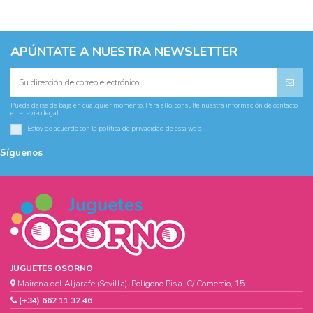
APÚNTATE A NUESTRA NEWSLETTER
Puede darse de baja en cualquier momento. Para ello, consulte nuestra información de contacto
en el aviso legal.
Estoy de acuerdo con la
política de privacidad
de esta web
Síguenos
JUGUETES OSORNO
Mairena del Aljarafe (Sevilla). Polígono Pisa. C/ Comercio, 15.
(+34) 662 11 32 46