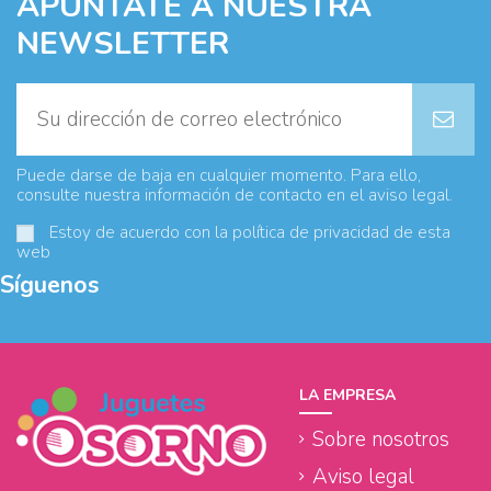
APÚNTATE A NUESTRA
NEWSLETTER
Puede darse de baja en cualquier momento. Para ello,
consulte nuestra información de contacto en el aviso legal.
Estoy de acuerdo con la
política de privacidad
de esta
web
Síguenos
LA EMPRESA
Sobre nosotros
Aviso legal