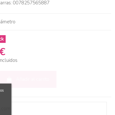
barras: 0078257565887
iámetro
ck
 €
ncluidos
Añadir al carrito
ros