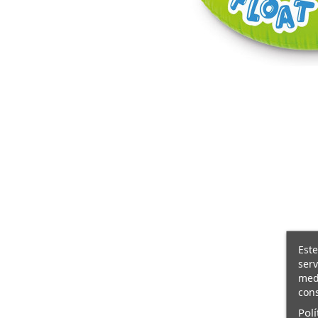
Este
serv
medi
cons
Polí