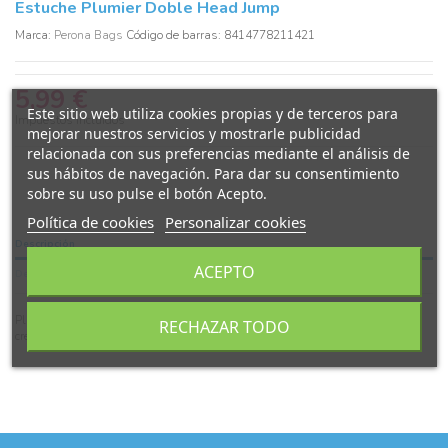
Estuche Plumier Doble Head Jump
Marca:
Perona Bags
Código de barras: 8414778211421
5,99 €
Este sitio web utiliza cookies propias y de terceros para
Impuestos incluidos
mejorar nuestros servicios y mostrarle publicidad
relacionada con sus preferencias mediante el análisis de
sus hábitos de navegación. Para dar su consentimiento
sobre su uso pulse el botón Acepto.
Política de cookies
Personalizar cookies
Descripción
ACEPTO
Detalles del producto
Plumier doble de Head Jump con lapices, reglas, goma de borrar, etc. Con 2
RECHAZAR TODO
cremalleras