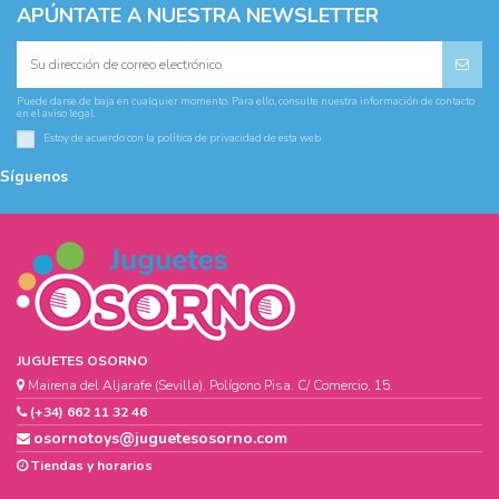
APÚNTATE A NUESTRA NEWSLETTER
Puede darse de baja en cualquier momento. Para ello, consulte nuestra información de contacto
en el aviso legal.
Estoy de acuerdo con la
política de privacidad
de esta web
Síguenos
JUGUETES OSORNO
Mairena del Aljarafe (Sevilla). Polígono Pisa. C/ Comercio, 15.
(+34) 662 11 32 46
osornotoys@juguetesosorno.com
Tiendas y horarios