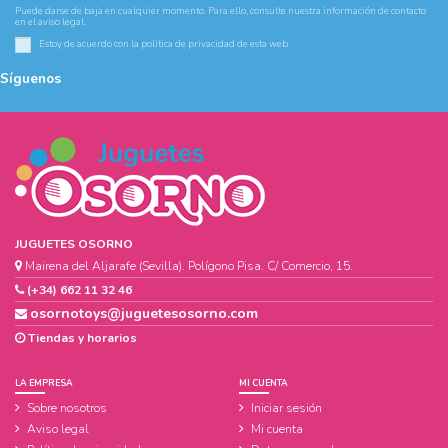
Puede darse de baja en cualquier momento. Para ello, consulte nuestra información de contacto
en el aviso legal.
Estoy de acuerdo con la
política de privacidad
de esta web
Síguenos
JUGUETES OSORNO
Mairena del Aljarafe (Sevilla). Polígono Pisa. C/ Comercio, 15.
(+34) 662 11 32 46
osornotoys@juguetesosorno.com
Tiendas y horarios
LA EMPRESA
MI CUENTA
Sobre nosotros
Iniciar sesión
Aviso legal
Mi cuenta