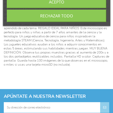
ACEPTO
minerales, Materiales, Insectos voladores, Naturaleza, Curiosidades, Partes
de una planta y Rostro humano. AMPLIO CONTENIDO EDUCATIVO: Explora
los minimundos que hay a tu alrededor y descubre montones de datos
RECHAZAR TODO
interesantes acerca del cuerpo humano, las células, insectos, minerales,
plantas... Juegos de aventura: Alimenta y protege a los microorganismos en
24 niveles de juego. Reto a tus conocimientos: Descubre cuánto has
aprendido de cada tema. REGALO IDEAL PARA NIÑOS: Este microscopio es
perfecto para niños y niñas a partir de 7 años amantes de la ciencia y la
tecnología. Un juego educativo de ciencia para niños inspirado en la
metodología STEAM (Ciencia, Tecnología, Ingeniería, Artes y Matemáticas).
Los juguetes educativos ayudan a los niños a adquirir conocimientos en
estas 5 áreas, estimulando sus habilidades mientras juegan. MUY BUENA
DEFINICIÓN: Observa tus propias muestras gracias al aumento de 200x y a
los dos portaobjetos reutilizables incluidos. Pantalla HD a color. Capturas de
pantalla: Guarda hasta 100 imágenes de lo que observas en el microscopio,
o miles si usas una tarjeta microSD (no incluida).
APÚNTATE A NUESTRA NEWSLETTER