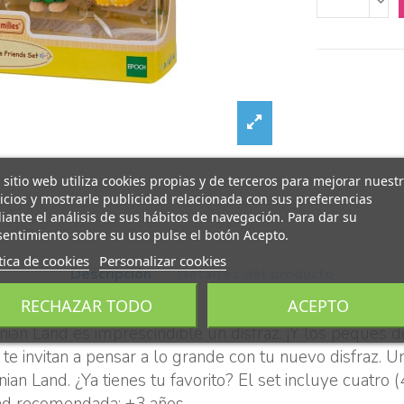
 sitio web utiliza cookies propias y de terceros para mejorar nuest
icios y mostrarle publicidad relacionada con sus preferencias
ante el análisis de sus hábitos de navegación. Para dar su
entimiento sobre su uso pulse el botón Acepto.
tica de cookies
Personalizar cookies
Descripción
Detalles del producto
RECHAZAR TODO
ACEPTO
ian Land es imprescindible un disfraz. ¡Y los peques 
 te invitan a pensar a lo grande con tu nuevo disfraz. 
n Land. ¿Ya tienes tu favorito? El set incluye cuatro 
dad recomendada: +3 años.