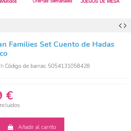
an Families Set Cuento de Hadas
ico
ch
Código de barras: 5054131058428
9 €
ncluidos
Añadir al carrito