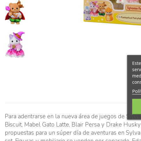
Este
serv
medi
cons
Polí
Para adentrarse en la nueva área de juegos de Sylvan
Biscuit, Mabel Gato Latte, Blair Persa y Drake Husky
propuestas para un súper día de aventuras en Sylvania
set. Figuras y mobiliario se venden por separado. E