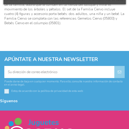
de la familia, adora que le tumben en la hierba del bosque y mirar el
movimiento de los árboles y pétalos. El set de la Familia Ciervo incluye
cuatro (4) figuras y accesorio porta bebés: dos adultos, una niña y un bebé. La
Familia Ciervo se completa con las referencias Gemelos Ciervo (05800) y
Bebés Ciervo en el columpio (05801).
APÚNTATE A NUESTRA NEWSLETTER
Puede darse de baja en cualquier momento. Para ello, consulte nuestra información de contacto
en el aviso legal.
Estoy de acuerdo con la
política de privacidad
de esta web
Síguenos