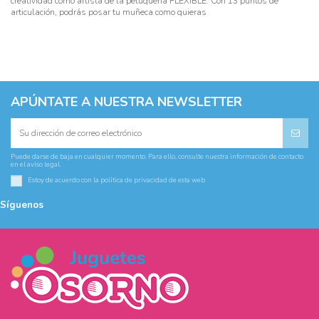
creatividad como artista de la peluquería FLEXIBLE: Con 13 puntos de
articulación, podrás posar tu muñeca como quieras
APÚNTATE A NUESTRA NEWSLETTER
Puede darse de baja en cualquier momento. Para ello, consulte nuestra información de contacto
en el aviso legal.
Estoy de acuerdo con la
política de privacidad
de esta web
Síguenos