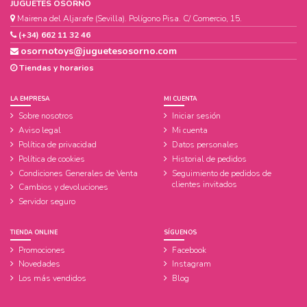
JUGUETES OSORNO
Mairena del Aljarafe (Sevilla). Polígono Pisa. C/ Comercio, 15.
(+34) 662 11 32 46
osornotoys@juguetesosorno.com
Tiendas y horarios
LA EMPRESA
MI CUENTA
Sobre nosotros
Iniciar sesión
Aviso legal
Mi cuenta
Política de privacidad
Datos personales
Política de cookies
Historial de pedidos
Condiciones Generales de Venta
Seguimiento de pedidos de
clientes invitados
Cambios y devoluciones
Servidor seguro
TIENDA ONLINE
SÍGUENOS
Promociones
Facebook
Novedades
Instagram
Los más vendidos
Blog