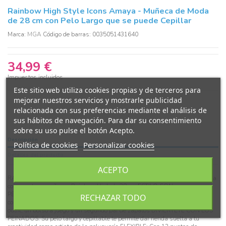
Rainbow High Style Icons Amaya - Muñeca de Moda
de 28 cm con Pelo Largo que se puede Cepillar
Marca:
MGA
Código de barras: 0035051431640
34,99 €
Impuestos incluidos
Este sitio web utiliza cookies propias y de terceros para
mejorar nuestros servicios y mostrarle publicidad
relacionada con sus preferencias mediante el análisis de
sus hábitos de navegación. Para dar su consentimiento
sobre su uso pulse el botón Acepto.
Descripción
Política de cookies
Personalizar cookies
Detalles del producto
ACEPTO
RAINBOW HIGH ICONOS DE ESTILO: Explora el colorido mundo de la moda
con nuestras muñecas Rainbow High de 28 cm ESTILO CON
PERSONALIDAD: Amaya está vestida con un elegante outfit que combina
RECHAZAR TODO
con su personalidad MÁS SORPRESAS DE MODA: Viene con un segundo
outfit, un bolso a juego y un segundo par de zapatos DIVIÉRTETE CON LOS
PEINADOS: Su pelo largo y cepillable te permite dar rienda suelta a tu