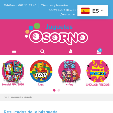
Teléfono: 662 11 32 46
Tiendas y horarios
¡COMPRA Y RECIBE GRATIS EN TIENDA!
ES
¡Descubre nuestras promociones!
0
Inicio
Resultados de la búsqueda
Resultados de la búsqueda