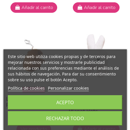
Añadir al carrito
Añadir al carrito
Este sitio web utiliza cookies propias y de terceros para
mejorar nuestros servicios y mostrarle publicidad
relacionada con sus preferencias mediante el análisis de
sus hábitos de navegación. Para dar su consentimiento
sobre su uso pulse el botón Acepto.
Política de cookies
Personalizar cookies
Sin Stock
Llavero de
Animalitos
4,99 €
9,99 €
ACEPTO
Peluche Capibara
Andadores
Planet Pets
Interactivos
RECHAZAR TODO
Ver producto
Añadir al carrito