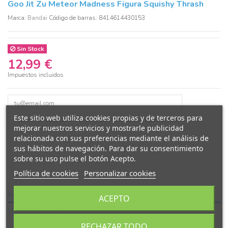
Goo Jit Zu Meteor Madness Figura Squishy Thrash
Marca:
Bandai
Código de barras: 8414614430153
Sin Stock
12,99 €
Impuestos incluidos
Este sitio web utiliza cookies propias y de terceros para
Estoy de acuerdo con la
política de privacidad
de esta web
mejorar nuestros servicios y mostrarle publicidad
relacionada con sus preferencias mediante el análisis de
sus hábitos de navegación. Para dar su consentimiento
sobre su uso pulse el botón Acepto.
Política de cookies
Personalizar cookies
Descripción
ACEPTO
Detalles del producto
RECHAZAR TODO