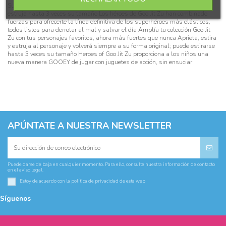
Sumérgete en el Universo GOO JIT ZU; figura Meteor Madness; estira y
estruja hasta 3 veces su tamaño Los héroes de Goo Jit Zu han combinado
fuerzas para ofrecerte la línea definitiva de los superhéroes más elásticos,
todos listos para derrotar al mal y salvar el día Amplía tu colección Goo Jit
Zu con tus personajes favoritos, ahora más fuertes que nunca Aprieta, estira
y estruja al personaje y volverá siempre a su forma original; puede estirarse
hasta 3 veces su tamaño Heroes of Goo Jit Zu proporciona a los niños una
nueva manera GOOEY de jugar con juguetes de acción, sin ensuciar
APÚNTATE A NUESTRA NEWSLETTER
Puede darse de baja en cualquier momento. Para ello, consulte nuestra información de contacto
en el aviso legal.
Estoy de acuerdo con la
política de privacidad
de esta web
Síguenos