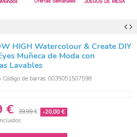
W HIGH Watercolour & Create DIY
Eyes Muñeca de Moda con
as Lavables
A
Código de barras: 0035051507598
9 €
39,99 €
-20,00 €
ncluidos