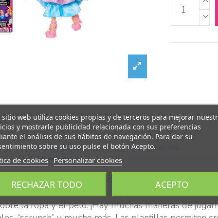
 sitio web utiliza cookies propias y de terceros para mejorar nuest
icios y mostrarle publicidad relacionada con sus preferencias
ante el análisis de sus hábitos de navegación. Para dar su
entimiento sobre su uso pulse el botón Acepto.
Descripción
Detalles del producto
tica de cookies
Personalizar cookies
e colores del arco iris para crear acuarelas y después
RECHAZAR TODO
ACEPTO
muchos diseños coloridos. Es muy fácil APLÍCALOS: Para
 sobre la ropa y el pelo. ¡Hay muchas maneras de jug
irales, “scrunch” y mucho más. Las plantillas permiten 