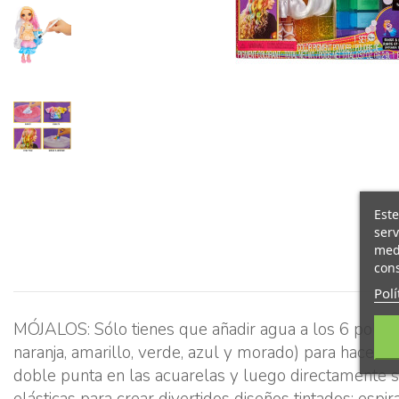
Este
serv
medi
cons
Polí
MÓJALOS: Sólo tienes que añadir agua a los 6 polvos d
naranja, amarillo, verde, azul y morado) para hacer 
doble punta en las acuarelas y luego directamente
elásticas para crear divertidos diseños tintados: esp