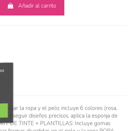
Añadir al carrito
ros
 mojar la ropa y el pelo; incluye 6 colores (rosa,
 conseguir diseños precisos, aplica la esponja de
ar! KIT DE TINTE + PLANTILLAS: Incluye gomas
crear formas divertidas en el pelo y la ropa ROPA