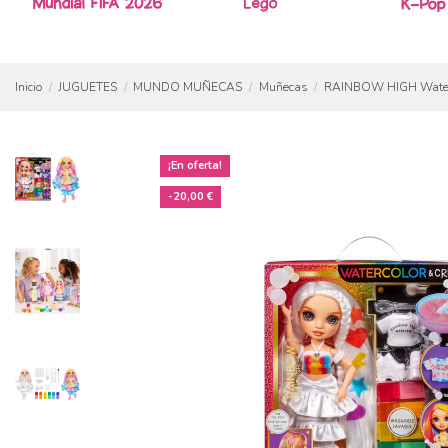
Inicio
JUGUETES
MUNDO MUÑECAS
Muñecas
RAINBOW HIGH Waterco
¡En oferta!
-20,00 €