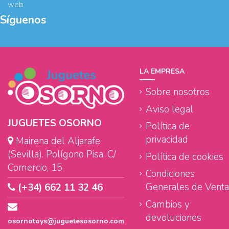
web
Síguenos
LA EMPRESA
Sobre nosotros
Aviso legal
JUGUETES OSORNO
Política de
privacidad
Mairena del Aljarafe
(Sevilla). Polígono Pisa. C/
Política de cookies
Comercio, 15.
Condiciones
Generales de Venta
(+34) 662 11 32 46
Cambios y
devoluciones
osornotoys@juguetesosorno.com