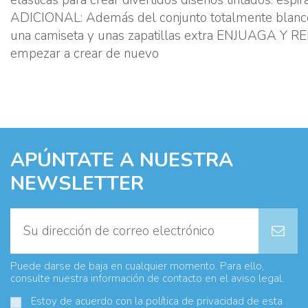
ADICIONAL: Además del conjunto totalmente blanco (
una camiseta y unas zapatillas extra ENJUAGA Y REPIT
empezar a crear de nuevo
APÚNTATE A NUESTRA
NEWSLETTER
Puede darse de baja en cualquier momento. Para ello,
consulte nuestra información de contacto en el aviso legal.
Estoy de acuerdo con la
política de privacidad
de esta