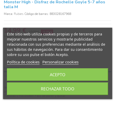
Monster High - Disfraz de Rochelle Goyle 5-7 años
talla M
Marca:
Rubies
Código de barras: 883028167968
14,99 €
19,99 €
-5,00 €
Este sitio web utiliza cookies propias y de terceros para
Impuestos incluidos
mejorar nuestros servicios y mostrarle publicidad
relacionada con sus preferencias mediante el análisis de
sus hábitos de navegación. Para dar su consentimiento
sobre su uso pulse el botón Acepto.
Política de cookies
Personalizar cookies
Descripción
ACEPTO
Detalles del producto
Vestido, alas Presentación en percha Adecuado para ocasiones como bodas,
RECHAZAR TODO
año nuevo, sesión de fotos, gran fiesta, cumpleaños, propuesta, desfile,
Navidad y Halloween Fácil de poner y quitar