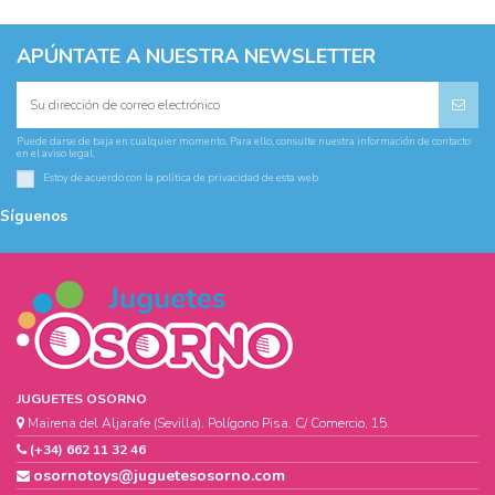
APÚNTATE A NUESTRA NEWSLETTER
Puede darse de baja en cualquier momento. Para ello, consulte nuestra información de contacto
en el aviso legal.
Estoy de acuerdo con la
política de privacidad
de esta web
Síguenos
JUGUETES OSORNO
Mairena del Aljarafe (Sevilla). Polígono Pisa. C/ Comercio, 15.
(+34) 662 11 32 46
osornotoys@juguetesosorno.com