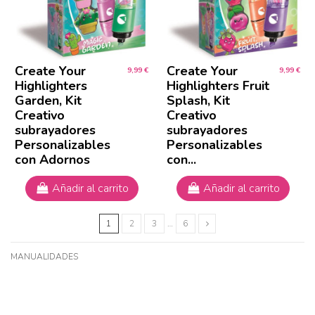
Create Your
Create Your
9,99 €
9,99 €
Highlighters
Highlighters Fruit
Garden, Kit
Splash, Kit
Creativo
Creativo
subrayadores
subrayadores
Personalizables
Personalizables
con Adornos
con...
Añadir al carrito
Añadir al carrito
1
2
3
…
6
MANUALIDADES