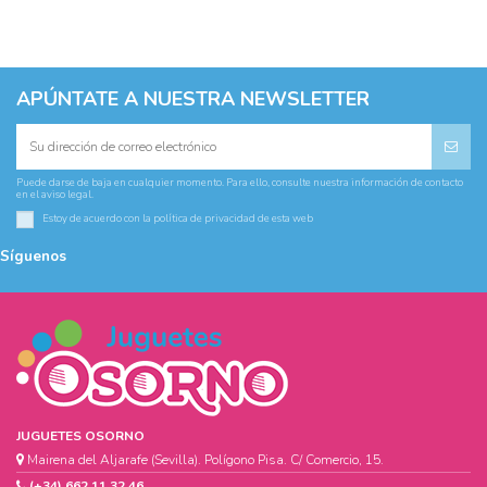
APÚNTATE A NUESTRA NEWSLETTER
Puede darse de baja en cualquier momento. Para ello, consulte nuestra información de contacto
en el aviso legal.
Estoy de acuerdo con la
política de privacidad
de esta web
Síguenos
JUGUETES OSORNO
Mairena del Aljarafe (Sevilla). Polígono Pisa. C/ Comercio, 15.
(+34) 662 11 32 46