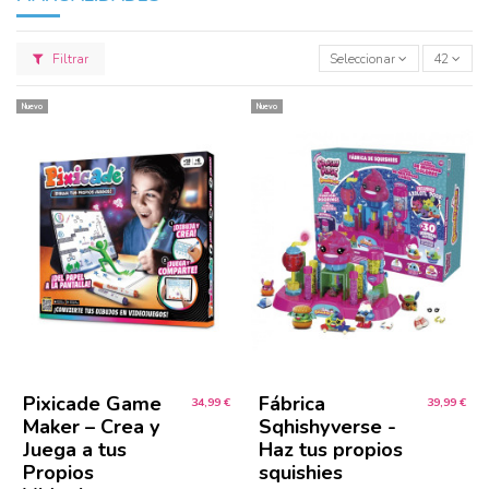
Filtrar
Seleccionar
42
Nuevo
Nuevo
Pixicade Game
Fábrica
34,99 €
39,99 €
Maker – Crea y
Sqhishyverse -
Juega a tus
Haz tus propios
Propios
squishies