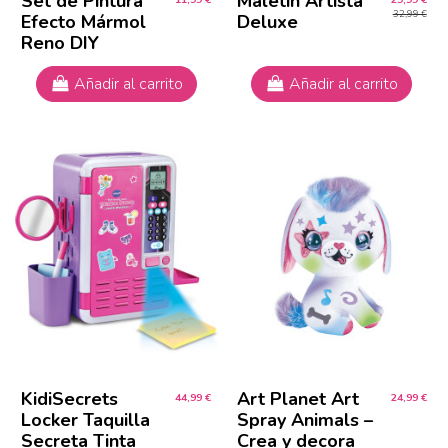
Set de Pintura
Maletín Artista
32,99 €
Efecto Mármol
Deluxe
Reno DIY
Añadir al carrito
Añadir al carrito
KidiSecrets
Art Planet Art
44,99 €
24,99 €
Locker Taquilla
Spray Animals –
Secreta Tinta
Crea y decora