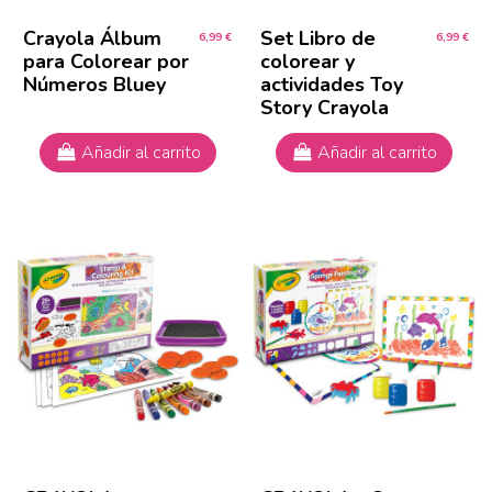
Crayola Álbum
Set Libro de
6,99 €
6,99 €
para Colorear por
colorear y
Números Bluey
actividades Toy
Story Crayola
Añadir al carrito
Añadir al carrito