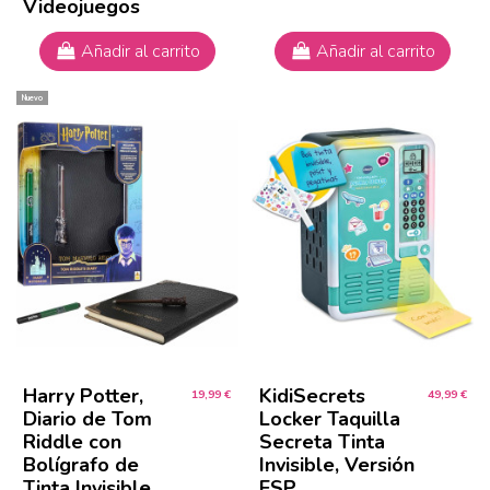
Videojuegos
Añadir al carrito
Añadir al carrito
Nuevo
Harry Potter,
KidiSecrets
19,99 €
49,99 €
Diario de Tom
Locker Taquilla
Riddle con
Secreta Tinta
Bolígrafo de
Invisible, Versión
Tinta Invisible,
ESP