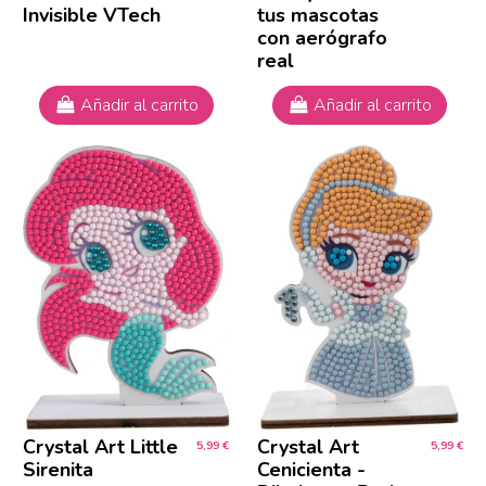
Invisible VTech
tus mascotas
con aerógrafo
real
Añadir al carrito
Añadir al carrito
Crystal Art Little
Crystal Art
5,99 €
5,99 €
Sirenita
Cenicienta -