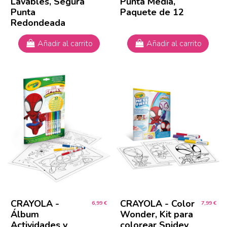
Lavables, Segura
Punta Media,
Punta
Paquete de 12
Redondeada
Añadir al carrito
Añadir al carrito
CRAYOLA -
CRAYOLA - Color
6,99 €
7,99 €
Álbum
Wonder, Kit para
Actividades y
colorear Spidey