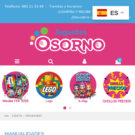
Teléfono: 662 11 32 46
Tiendas y horarios
¡COMPRA Y RECIBE GRATIS EN TIENDA!
ES
¡Descubre nuestras promociones!
0
Inicio
JUGUETES
MANUALIDADES
MANUALIDADES