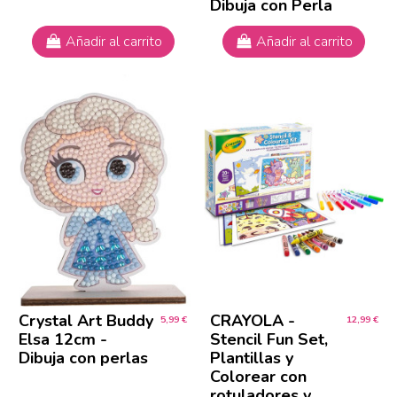
Dibuja con Perla
Añadir al carrito
Añadir al carrito
Crystal Art Buddy
CRAYOLA -
5,99 €
12,99 €
Elsa 12cm -
Stencil Fun Set,
Dibuja con perlas
Plantillas y
Colorear con
rotuladores y