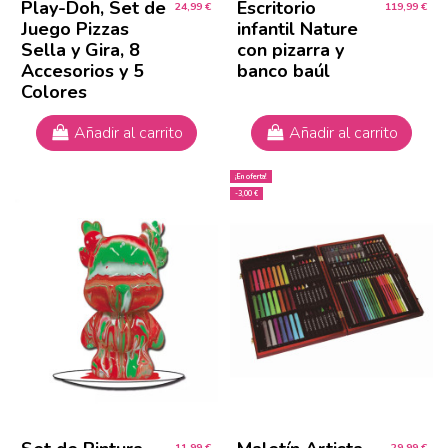
Play-Doh, Set de
Escritorio
24,99 €
119,99 €
Juego Pizzas
infantil Nature
Sella y Gira, 8
con pizarra y
Accesorios y 5
banco baúl
Colores
Añadir al carrito
Añadir al carrito
¡En oferta!
-3,00 €
11,99 €
29,99 €