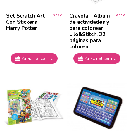
Set Scratch Art
Crayola - Álbum
3,99 €
6,99 €
Con Stickers
de actividades y
Harry Potter
para colorear
Lilo&Stitch, 32
páginas para
colorear
Añadir al carrito
Añadir al carrito