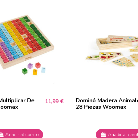
ultiplicar De
Dominó Madera Animal
11,99 €
Woomax
28 Piezas Woomax
Añadir al carrito
Añadir al carri