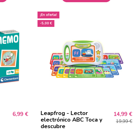
¡En oferta!
-5,00 €
Leapfrog - Lector
6,99 €
14,99 €
electrónico ABC Toca y
19,99 €
descubre