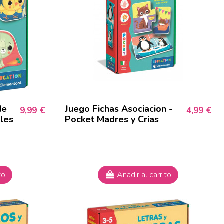
de
Juego Fichas Asociacion -
9,99 €
4,99 €
zles
Pocket Madres y Crias
s
to
Añadir al carrito