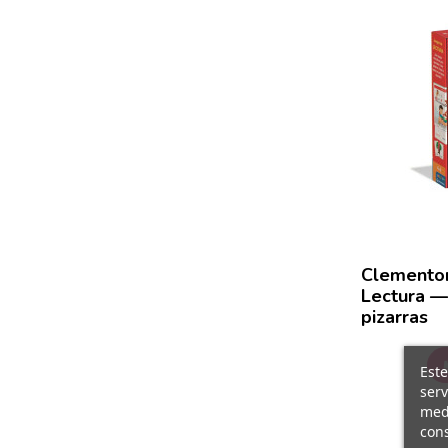
Clementon
Lectura — 
pizarras
Este
serv
medi
cons