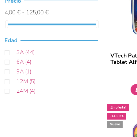
Precio
4,00 € - 125,00 €
Edad
3A
(44)
VTech Pat
6A
(4)
Tablet Al
9A
(1)
12M
(5)
24M
(4)
¡En oferta!
-14,99 €
Nuevo