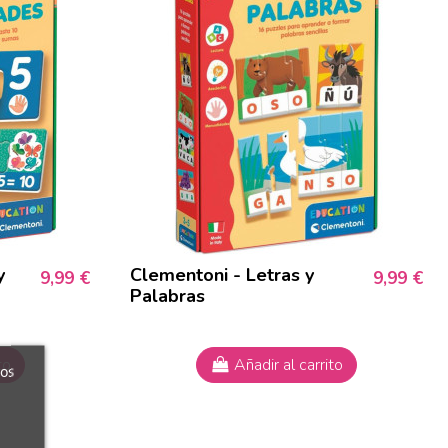
y
Clementoni - Letras y
9,99 €
9,99 €
Palabras
to
Añadir al carrito
ros