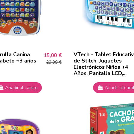
rulla Canina
VTech - Tablet Educativ
15,00 €
fabeto +3 años
de Stitch, Juguetes
29,99 €
Electrónicos Niños +4
Años, Pantalla LCD,...
Añadir al carrito
Añadir al carri