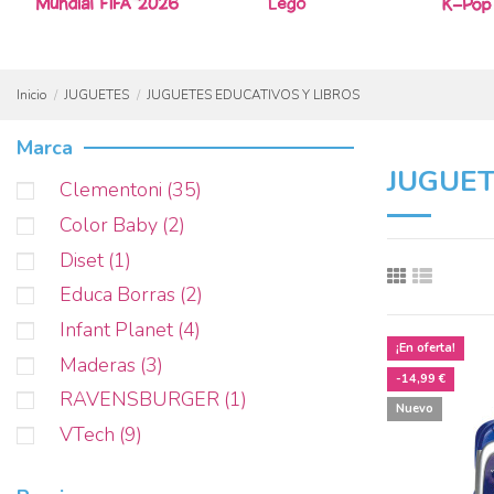
Inicio
JUGUETES
JUGUETES EDUCATIVOS Y LIBROS
Marca
JUGUET
Clementoni
(35)
Color Baby
(2)
Diset
(1)
Educa Borras
(2)
Infant Planet
(4)
¡En oferta!
Maderas
(3)
-14,99 €
RAVENSBURGER
(1)
Nuevo
VTech
(9)