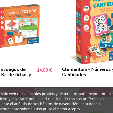
i Juegos de
Clementoni - Números 
14,99 €
Kit de fichas y
Cantidades
Añadir al carrito
Añadir al carri
 sitio web utiliza cookies propias y de terceros para mejorar nuest
icios y mostrarle publicidad relacionada con sus preferencias
ante el análisis de sus hábitos de navegación. Para dar su
entimiento sobre su uso pulse el botón Acepto.