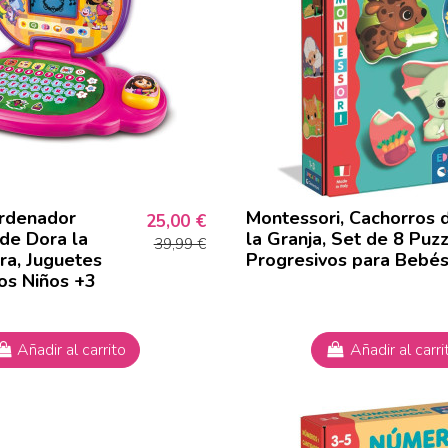
rdenador
Montessori, Cachorros 
25,00 €
 de Dora la
la Granja, Set de 8 Puz
39,99 €
ra, Juguetes
Progresivos para Bebé
cos Niños +3
Añadir al carrito
Añadir al carri