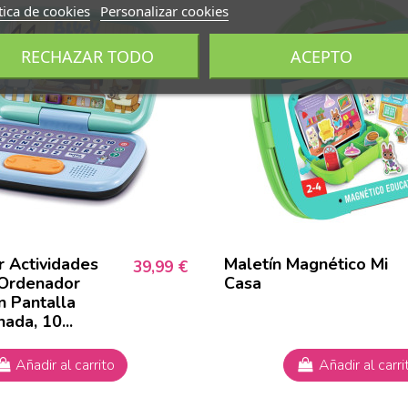
tica de cookies
Personalizar cookies
RECHAZAR TODO
ACEPTO
 Actividades
Maletín Magnético Mi
39,99 €
 Ordenador
Casa
on Pantalla
nada, 10...
Añadir al carrito
Añadir al carri