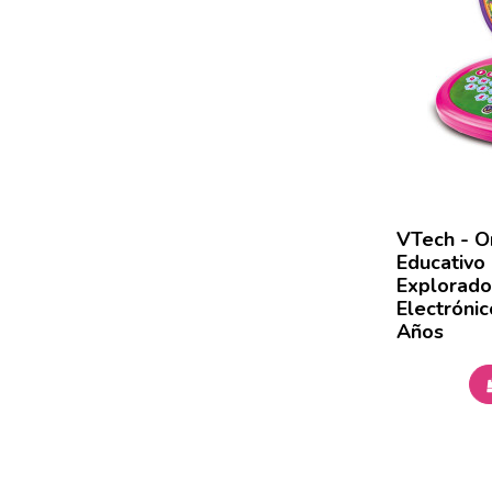
VTech - O
Educativo
Explorado
Electróni
Años