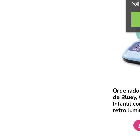
Polí
Ordenador
de Bluey,
Infantil c
retroilumi