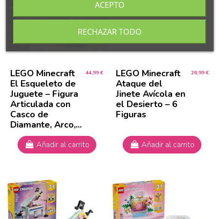
ACEPTO
RECHAZAR TODO
LEGO Minecraft
LEGO Minecraft
44,99 €
26,99 €
El Esqueleto de
Ataque del
Juguete – Figura
Jinete Avícola en
Articulada con
el Desierto – 6
Casco de
Figuras
Diamante, Arco,...
Añadir al carrito
Añadir al carrito