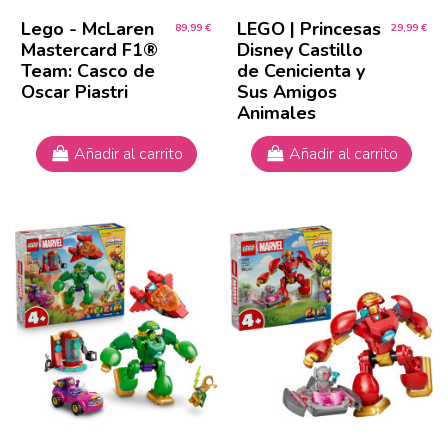
Lego - McLaren
LEGO | Princesas
89,99 €
29,99 €
Mastercard F1®
Disney Castillo
Team: Casco de
de Cenicienta y
Oscar Piastri
Sus Amigos
Animales
Añadir al carrito
Añadir al carrito