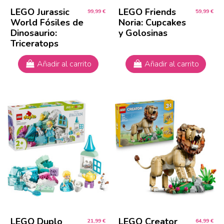
LEGO Jurassic
LEGO Friends
99,99 €
59,99 €
World Fósiles de
Noria: Cupcakes
Dinosaurio:
y Golosinas
Triceratops
Añadir al carrito
Añadir al carrito
LEGO Duplo
LEGO Creator
21,99 €
64,99 €