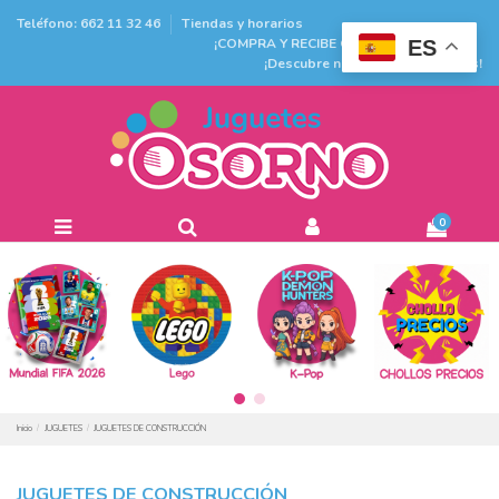
Teléfono: 662 11 32 46
Tiendas y horarios
¡COMPRA Y RECIBE GRATIS EN TIENDA!
ES
¡Descubre nuestras promociones!
0
Inicio
JUGUETES
JUGUETES DE CONSTRUCCIÓN
JUGUETES DE CONSTRUCCIÓN