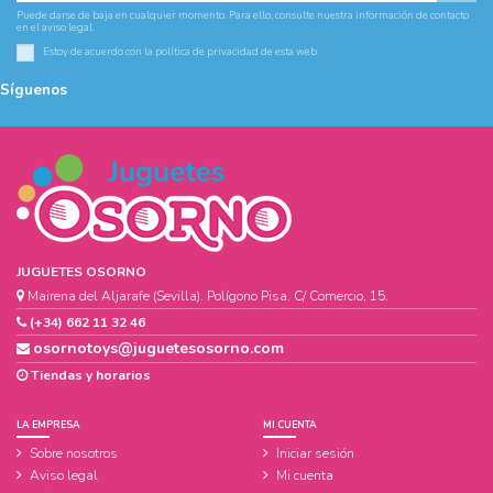
Puede darse de baja en cualquier momento. Para ello, consulte nuestra información de contacto
en el aviso legal.
Estoy de acuerdo con la
política de privacidad
de esta web
Síguenos
JUGUETES OSORNO
Mairena del Aljarafe (Sevilla). Polígono Pisa. C/ Comercio, 15.
(+34) 662 11 32 46
osornotoys@juguetesosorno.com
Tiendas y horarios
LA EMPRESA
MI CUENTA
Sobre nosotros
Iniciar sesión
Aviso legal
Mi cuenta