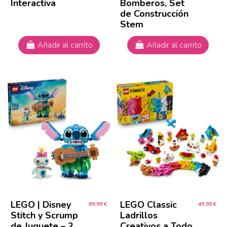
Interactiva
Bomberos, Set
de Construcción
Stem
Añadir al carrito
Añadir al carrito
LEGO | Disney
LEGO Classic
69,99 €
49,99 €
Stitch y Scrump
Ladrillos
de Juguete – 2
Creativos a Todo