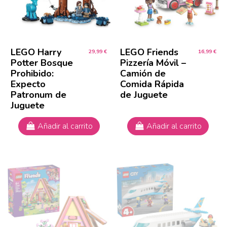
LEGO Harry
LEGO Friends
29,99 €
16,99 €
Potter Bosque
Pizzería Móvil –
Prohibido:
Camión de
Expecto
Comida Rápida
Patronum de
de Juguete
Juguete
Añadir al carrito
Añadir al carrito