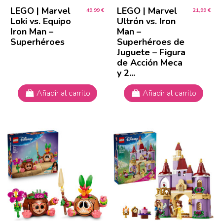
LEGO | Marvel
LEGO | Marvel
49,99 €
21,99 €
Loki vs. Equipo
Ultrón vs. Iron
Iron Man –
Man –
Superhéroes
Superhéroes de
Juguete – Figura
de Acción Meca
y 2...
Añadir al carrito
Añadir al carrito