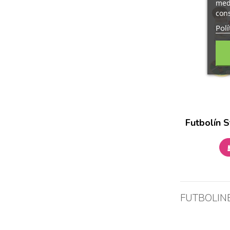
medi
cons
Polí
Futbolín S
FUTBOLIN