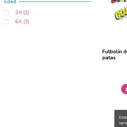
Edad
3A
(2)
6A
(3)
Futbolín 
patas
Este
serv