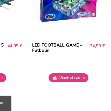
 5
LED FOOTBALL GAME -
44,99 €
24,99 €
Futbolin
a
to
Añadir al carrito
ros