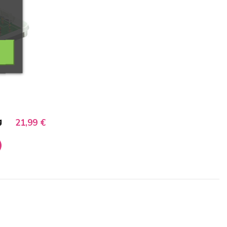
g
21,99 €