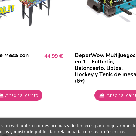
de Mesa con
DeporWow Multijuegos
44,99 €
en 1 – Futbolín,
Baloncesto, Bolos,
Hockey y Tenis de mes
(6+)
Añadir al carrito
Añadir al carri
 sitio web utiliza cookies propias y de terceros para mejorar nuest
icios y mostrarle publicidad relacionada con sus preferencias