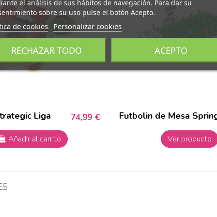
ante el análisis de sus hábitos de navegación. Para dar su
entimiento sobre su uso pulse el botón Acepto.
tica de cookies
Personalizar cookies
RECHAZAR TODO
ACEPTO
trategic Liga
Futbolin de Mesa Sprin
74,99 €
Añadir al carrito
Ver producto
ES