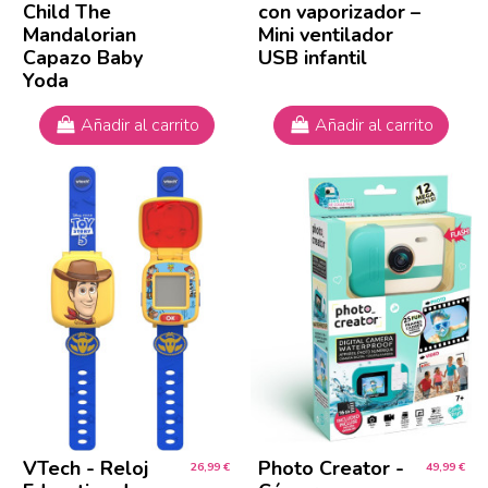
Child The
con vaporizador –
Mandalorian
Mini ventilador
Capazo Baby
USB infantil
Yoda
Añadir al carrito
Añadir al carrito
VTech - Reloj
Photo Creator -
26,99 €
49,99 €