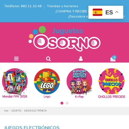
Teléfono: 662 11 32 46
Tiendas y horarios
¡COMPRA Y RECIBE GRATIS EN TIENDA!
ES
¡Descubre nuestras promociones!
0
Inicio
JUGUETES
JUEGOS ELECTRÓNICOS
JUEGOS ELECTRÓNICOS