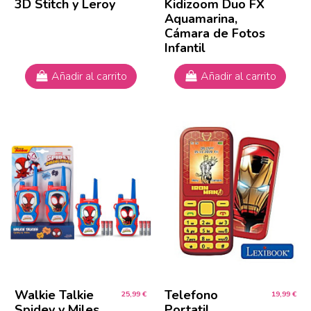
3D Stitch y Leroy
Kidizoom Duo FX
Aquamarina,
Cámara de Fotos
Infantil
Añadir al carrito
Añadir al carrito
Walkie Talkie
Telefono
25,99 €
19,99 €
Spidey y Miles
Portatil