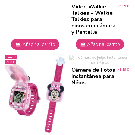
Vídeo Walkie
49,99 €
Talkies – Walkie
Talkies para
niños con cámara
y Pantalla
Añadir al carrito
Añadir al carrito
¡En oferta!
-10,00 €
Cámara de Fotos
49,99 €
Instantánea para
Niños