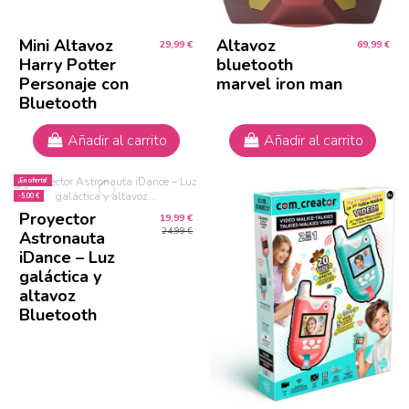
Mini Altavoz
Altavoz
29,99 €
69,99 €
Harry Potter
bluetooth
Personaje con
marvel iron man
Bluetooth
Añadir al carrito
Añadir al carrito
¡En oferta!
-5,00 €
Proyector
19,99 €
24,99 €
Astronauta
iDance – Luz
galáctica y
altavoz
Bluetooth