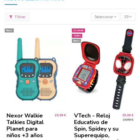
Filtrar
Seleccionar
39
Nuevo
¡En oferta!
-9,99 €
Nuevo
Nexor Walkie
VTech - Reloj
29,99 €
15,00 €
24,99 €
Talkies Digital
Educativo de
Planet para
Spin, Spidey y su
niños +3 años
Superequipo,