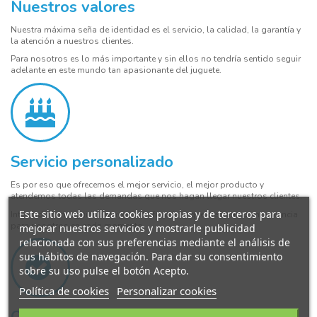
Nuestros valores
Nuestra máxima seña de identidad es el servicio, la calidad, la garantía y
la atención a nuestros clientes.
Para nosotros es lo más importante y sin ellos no tendría sentido seguir
adelante en este mundo tan apasionante del juguete.
Servicio personalizado
Es por eso que ofrecemos el mejor servicio, el mejor producto y
atendemos todas las demandas que nos hagan llegar nuestros clientes.
Este sitio web utiliza cookies propias y de terceros para
Intentado conseguir su mayor satisfacción y que sientan su importancia
para nosotros en cada momento.
mejorar nuestros servicios y mostrarle publicidad
relacionada con sus preferencias mediante el análisis de
sus hábitos de navegación. Para dar su consentimiento
sobre su uso pulse el botón Acepto.
Política de cookies
Personalizar cookies