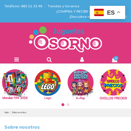
Teléfono: 662 11 32 46
Tiendas y horarios
¡COMPRA Y RECIBE GRATIS EN TIENDA!
ES
¡Descubre nuestras promociones!
0
Inicio
Sobre nosotros
Sobre nosotros