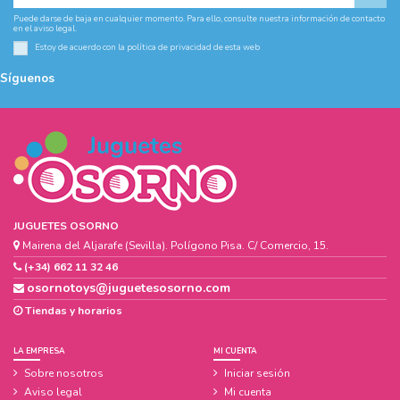
Puede darse de baja en cualquier momento. Para ello, consulte nuestra información de contacto
en el aviso legal.
Estoy de acuerdo con la
política de privacidad
de esta web
Síguenos
JUGUETES OSORNO
Mairena del Aljarafe (Sevilla). Polígono Pisa. C/ Comercio, 15.
(+34) 662 11 32 46
osornotoys@juguetesosorno.com
Tiendas y horarios
LA EMPRESA
MI CUENTA
Sobre nosotros
Iniciar sesión
Aviso legal
Mi cuenta