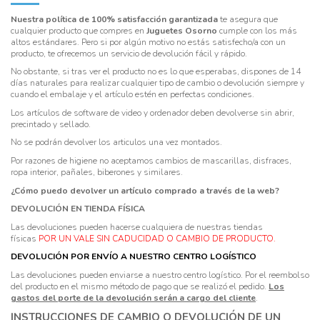
Nuestra política de 100% satisfacción garantizada
te asegura que
cualquier producto que compres en
Juguetes Osorno
cumple con los más
altos estándares. Pero si por algún motivo no estás satisfecho/a con un
producto, te ofrecemos un servicio de devolución fácil y rápido.
No obstante, si tras ver el producto no es lo que esperabas, dispones de 14
días naturales para realizar cualquier tipo de cambio o devolución siempre y
cuando el embalaje y el artículo estén en perfectas condiciones.
Los artículos de software de video y ordenador deben devolverse sin abrir,
precintado y sellado.
No se podrán devolver los articulos una vez montados.
Por razones de higiene no aceptamos cambios de mascarillas, disfraces,
ropa interior, pañales, biberones y similares.
¿Cómo puedo devolver un artículo comprado a través de la web?
DEVOLUCIÓN EN TIENDA FÍSICA
Las devoluciones pueden hacerse cualquiera de nuestras tiendas
físicas
POR UN VALE SIN CADUCIDAD O CAMBIO DE PRODUCTO.
DEVOLUCIÓN POR ENVÍO A NUESTRO CENTRO LOGÍSTICO
Las devoluciones pueden enviarse a nuestro centro logístico. Por el reembolso
del producto en el mismo método de pago que se realizó el pedido.
Los
gastos del porte de la devolución serán a cargo del cliente
.
INSTRUCCIONES DE CAMBIO O DEVOLUCIÓN DE UN