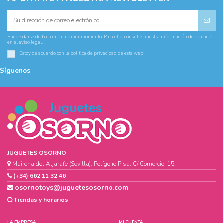
Puede darse de baja en cualquier momento. Para ello, consulte nuestra información de contacto
en el aviso legal.
Estoy de acuerdo con la
política de privacidad
de esta web
Síguenos
JUGUETES OSORNO
Mairena del Aljarafe (Sevilla). Polígono Pisa. C/ Comercio, 15.
(+34) 662 11 32 46
osornotoys@juguetesosorno.com
Tiendas y horarios
LA EMPRESA
MI CUENTA