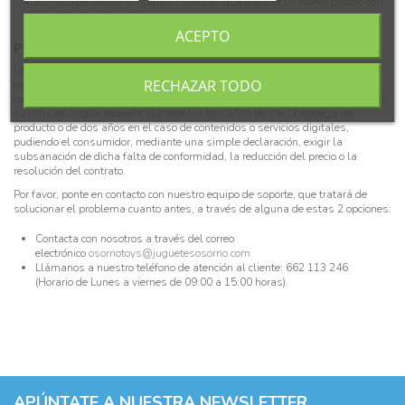
En caso de desear un cambio, tendrás que realizar un nuevo pedido con
los artículos deseados.
ACEPTO
PRODUCTO
DEFECTUOSO
Lamentamos que no hayas recibido el producto en perfectas condiciones. En
RECHAZAR TODO
caso de que el producto adquirido estuviera dañado o fuera defectuoso por
causa no imputable al cliente,
Juguetes Osorno
procederá a la reparación o
sustitución según proceda, durante los tres años desde la entrega del
producto o de dos años en el caso de contenidos o servicios digitales,
pudiendo el consumidor, mediante una simple declaración, exigir la
subsanación de dicha falta de conformidad, la reducción del precio o la
resolución del contrato.
Por favor, ponte en contacto con nuestro equipo de soporte, que tratará de
solucionar el problema cuanto antes, a través de alguna de estas 2 opciones:
Contacta con nosotros a través del correo
electrónico
osornotoys@juguetesosorno.com
Llámanos a nuestro teléfono de atención al cliente: 662 113 246
(Horario de Lunes a viernes de 09:00 a 15:00 horas).
APÚNTATE A NUESTRA NEWSLETTER