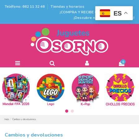
Teléfono: 662 11 32 46
Tiendas y horarios
¡COMPRA Y RECIBE GRATIS EN TIENDA!
ES
¡Descubre nuestras promociones!
0
Inicio
Cambios y devoluciones
Cambios y devoluciones