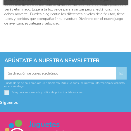
¿Conseguirás la preciada perla? Piensa bien la estrategia a seguir y los
pasos que tienes que dar porque si no… el mono lanzará su piedra preciosa y
serás eliminado. Espera la luz verde para avanzar pero si está roja… ¡¡no
debes moverte!! Puedes elegir entre los diferentes niveles de dificultad, tiene
luces y sonidos que acompañarán tu aventura Diviértete con el nuevo juego
de aventura, estrategia y velocidad.
APÚNTATE A NUESTRA NEWSLETTER
Puede darse de baja en cualquier momento. Para ello, consulte nuestra información de contacto
en el aviso legal.
Estoy de acuerdo con la
política de privacidad
de esta web
Síguenos