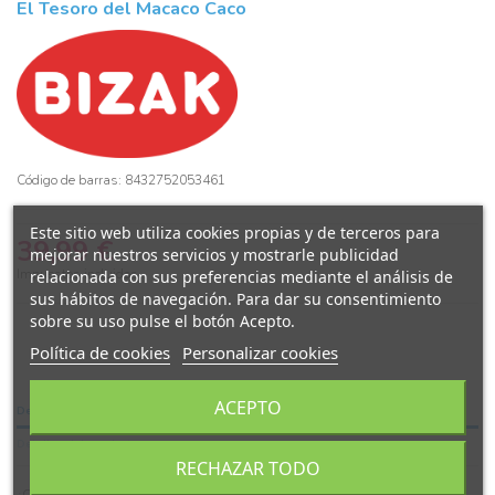
El Tesoro del Macaco Caco
Código de barras: 8432752053461
Este sitio web utiliza cookies propias y de terceros para
39,99 €
mejorar nuestros servicios y mostrarle publicidad
Impuestos incluidos
relacionada con sus preferencias mediante el análisis de
sus hábitos de navegación. Para dar su consentimiento
sobre su uso pulse el botón Acepto.
Política de cookies
Personalizar cookies
ACEPTO
Descripción
Detalles del producto
RECHAZAR TODO