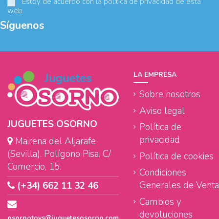
Estoy de acuerdo con la
política de privacidad
de esta
web
Síguenos
LA EMPRESA
Sobre nosotros
Aviso legal
JUGUETES OSORNO
Política de
privacidad
Mairena del Aljarafe
(Sevilla). Polígono Pisa. C/
Política de cookies
Comercio, 15.
Condiciones
Generales de Venta
(+34) 662 11 32 46
Cambios y
devoluciones
osornotoys@juguetesosorno.com