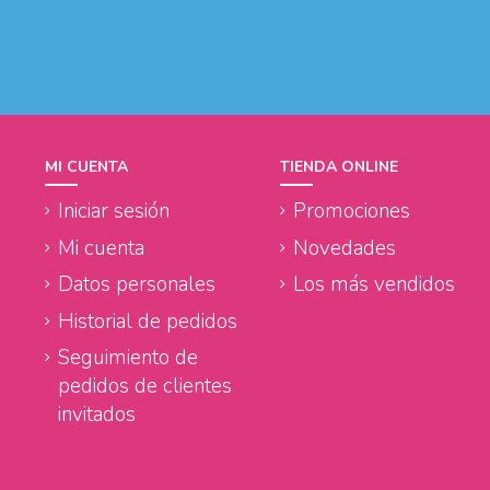
MI CUENTA
TIENDA ONLINE
Iniciar sesión
Promociones
Mi cuenta
Novedades
Datos personales
Los más vendidos
Historial de pedidos
Seguimiento de
pedidos de clientes
invitados