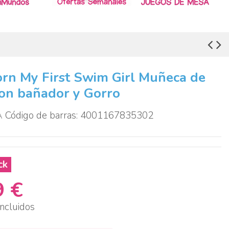
rn My First Swim Girl Muñeca de
on bañador y Gorro
A
Código de barras: 4001167835302
ck
9 €
ncluidos