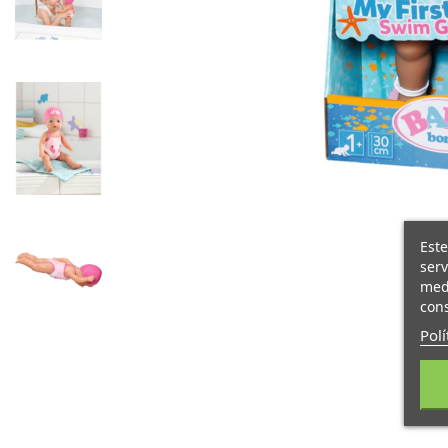
Este
serv
medi
cons
Polí